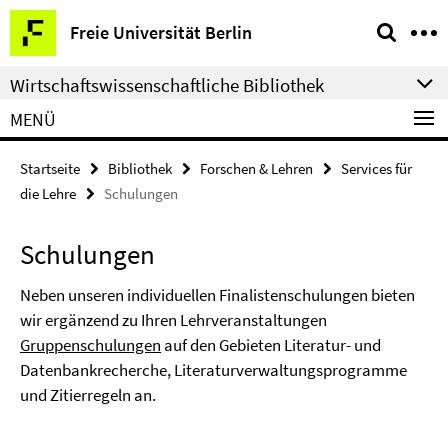
Springe
Service-
Freie Universität Berlin
direkt
Navigation
zu
Wirtschaftswissenschaftliche Bibliothek
Inhalt
MENÜ
Startseite
Bibliothek
Forschen & Lehren
Services für
die Lehre
Schulungen
Schulungen
Neben unseren individuellen Finalistenschulungen bieten
wir ergänzend zu Ihren Lehrveranstaltungen
Gruppenschulungen
auf den Gebieten Literatur- und
Datenbankrecherche, Literaturverwaltungsprogramme
und Zitierregeln an.