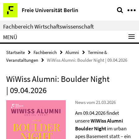
Springe
Service-
Freie Universität Berlin
direkt
Navigation
zu
Fachbereich Wirtschaftswissenschaft
Inhalt
MENÜ
Startseite
Fachbereich
Alumni
Termine &
Veranstaltungen
WiWiss Alumni: Boulder Night | 09.04.2026
WiWiss Alumni: Boulder Night
| 09.04.2026
News vom 21.03.2026
Am 09.04.2026 findet
unsere
WiWiss Alumni
Boulder Night
im urban
apes Basement statt – ein