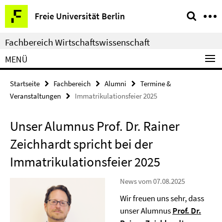
Springe
Service-
Freie Universität Berlin
direkt
Navigation
zu
Fachbereich Wirtschaftswissenschaft
Inhalt
MENÜ
Startseite
Fachbereich
Alumni
Termine &
Veranstaltungen
Immatrikulationsfeier 2025
Unser Alumnus Prof. Dr. Rainer
Zeichhardt spricht bei der
Immatrikulationsfeier 2025
News vom 07.08.2025
Wir freuen uns sehr, dass
unser Alumnus
Prof. Dr.