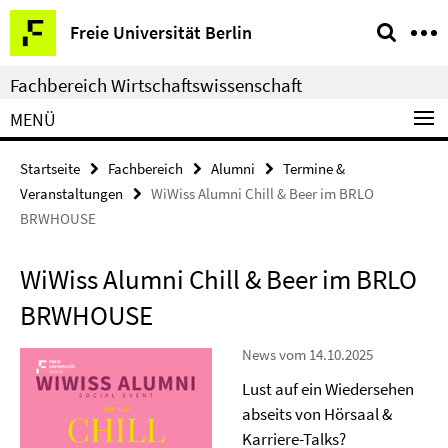
Springe
Service-
Freie Universität Berlin
direkt
Navigation
zu
Fachbereich Wirtschaftswissenschaft
Inhalt
MENÜ
Startseite
Fachbereich
Alumni
Termine &
Veranstaltungen
WiWiss Alumni Chill & Beer im BRLO
BRWHOUSE
WiWiss Alumni Chill & Beer im BRLO
BRWHOUSE
News vom 14.10.2025
Lust auf ein Wiedersehen
abseits von Hörsaal &
Karriere-Talks?