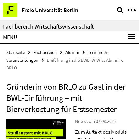
Springe
Service-
Freie Universität Berlin
direkt
Navigation
zu
Fachbereich Wirtschaftswissenschaft
Inhalt
MENÜ
Startseite
Fachbereich
Alumni
Termine &
Veranstaltungen
Einführung in die BWL: WiWiss Alumni x
BRLO
Gründerin von BRLO zu Gast in der
BWL-Einführung – mit
Bierverkostung für Erstsemester
News vom 07.08.2025
Zum Auftakt des Moduls