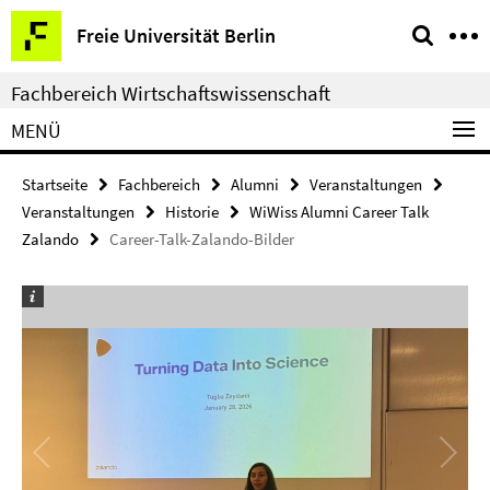
Springe
Service-
Freie Universität Berlin
direkt
Navigation
zu
Fachbereich Wirtschaftswissenschaft
Inhalt
MENÜ
Startseite
Fachbereich
Alumni
Veranstaltungen
Veranstaltungen
Historie
WiWiss Alumni Career Talk
Zalando
Career-Talk-Zalando-Bilder