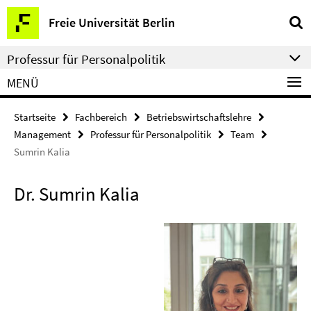
Springe
Service-
Freie Universität Berlin
direkt
Navigation
zu
Professur für Personalpolitik
Inhalt
MENÜ
Startseite
Fachbereich
Betriebswirtschaftslehre
Management
Professur für Personalpolitik
Team
Sumrin Kalia
Dr. Sumrin Kalia