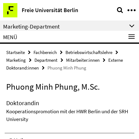
Springe
Service-
Freie Universität Berlin
direkt
Navigation
zu
Marketing-Department
Inhalt
MENÜ
Startseite
Fachbereich
Betriebswirtschaftslehre
Marketing
Department
Mitarbeiter:innen
Externe
Doktorand:innen
Phuong Minh Phung
Phuong Minh Phung, M.Sc.
Doktorandin
Kooperationspromotion mit der HWR Berlin und der SRH
University