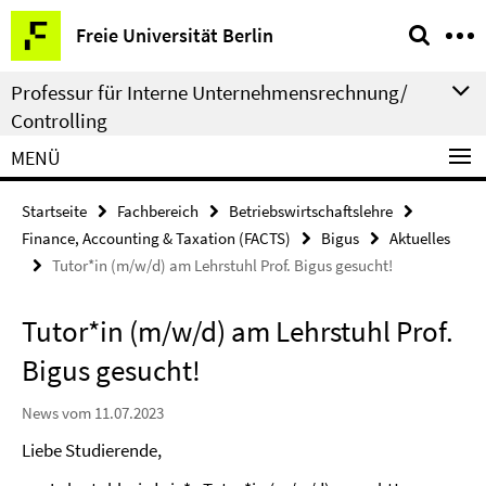
Springe
Service-
Freie Universität Berlin
direkt
Navigation
zu
Professur für Interne Unternehmensrechnung/
Inhalt
Controlling
MENÜ
Startseite
Fachbereich
Betriebswirtschaftslehre
Finance, Accounting & Taxation (FACTS)
Bigus
Aktuelles
Tutor*in (m/w/d) am Lehrstuhl Prof. Bigus gesucht!
Tutor*in (m/w/d) am Lehrstuhl Prof.
Bigus gesucht!
News vom 11.07.2023
Liebe Studierende,