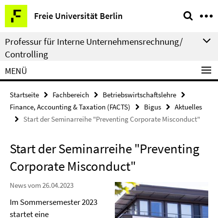
Springe
Service-
Freie Universität Berlin
direkt
Navigation
zu
Professur für Interne Unternehmensrechnung/
Inhalt
Controlling
MENÜ
Startseite
Fachbereich
Betriebswirtschaftslehre
Finance, Accounting & Taxation (FACTS)
Bigus
Aktuelles
Start der Seminarreihe "Preventing Corporate Misconduct"
Start der Seminarreihe "Preventing
Corporate Misconduct"
News vom 26.04.2023
Im Sommersemester 2023
startet eine