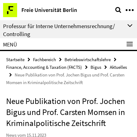
Springe
Service-
Freie Universität Berlin
direkt
Navigation
zu
Professur für Interne Unternehmensrechnung/
Inhalt
Controlling
MENÜ
Startseite
Fachbereich
Betriebswirtschaftslehre
Finance, Accounting & Taxation (FACTS)
Bigus
Aktuelles
Neue Publikation von Prof. Jochen Bigus und Prof. Carsten
Momsen in Kriminalpolitische Zeitschrift
Neue Publikation von Prof. Jochen
Bigus und Prof. Carsten Momsen in
Kriminalpolitische Zeitschrift
News vom 15.11.2023