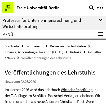
Springe
Service-
Freie Universität Berlin
direkt
Navigation
zu
Professur für Unternehmensrechnung und
Inhalt
Wirtschaftsprüfung
MENÜ
Startseite
Fachbereich
Betriebswirtschaftslehre
Finance, Accounting & Taxation (FACTS)
Ruhnke
Aktuelles
/ News
Veröffentlichungen des Lehrstuhls
Veröffentlichungen des Lehrstuhls
News vom 22.05.2026
Im Herbst 2026 wird das Lehrbuch
Wirtschaftsprüfung
in
der 7. Auflage im Schäffer-Poeschel-Verlag erscheinen. Wir
freuen uns sehr, als neue Autoren Christiane Pott, Sven