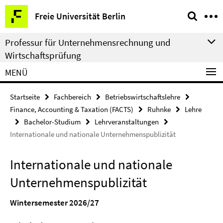
Springe
Service-
Freie Universität Berlin
direkt
Navigation
zu
Professur für Unternehmensrechnung und
Inhalt
Wirtschaftsprüfung
MENÜ
Startseite
Fachbereich
Betriebswirtschaftslehre
Finance, Accounting & Taxation (FACTS)
Ruhnke
Lehre
Bachelor-Studium
Lehrveranstaltungen
Internationale und nationale Unternehmenspublizität
Internationale und nationale
Unternehmenspublizität
Wintersemester 2026/27