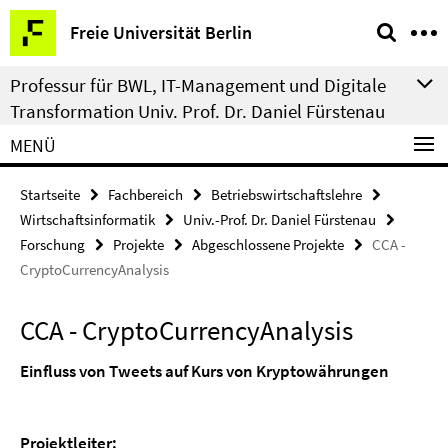
Springe
Service-
Freie Universität Berlin
direkt
Navigation
zu
Professur für BWL, IT-Management und Digitale
Inhalt
Transformation Univ. Prof. Dr. Daniel Fürstenau
MENÜ
Startseite
Fachbereich
Betriebswirtschaftslehre
Wirtschaftsinformatik
Univ.-Prof. Dr. Daniel Fürstenau
Forschung
Projekte
Abgeschlossene Projekte
CCA -
CryptoCurrencyAnalysis
CCA - CryptoCurrencyAnalysis
Einfluss von Tweets auf Kurs von Kryptowährungen
Projektleiter: