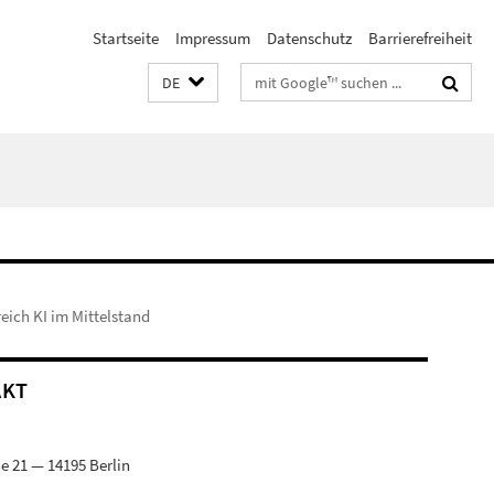
Startseite
Impressum
Datenschutz
Barrierefreiheit
Suchbegriffe
DE
U
eich KI im Mittelstand
AKT
e 21 — 14195 Berlin
9