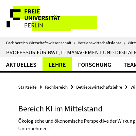
Springe
Service-
direkt
zu
Navigation
Inhalt
Fachbereich Wirtschaftswissenschaft
/
Betriebswirtschaftslehre
/
Wirt
PROFESSUR FÜR BWL, IT-MANAGEMENT UND DIGITALE
AKTUELLES
LEHRE
FORSCHUNG
TEA
Startseite
Fachbereich
Betriebswirtschaftslehre
Wi
Bereich KI im Mittelstand
Ökologische und ökonomische Perspektive der Wirkung v
Unternehmen.