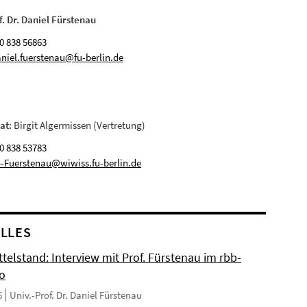
f. Dr. Daniel Fürstenau
0 838 56863
niel.fuerstenau@fu-berlin.de
at:
Birgit Algermissen (Vertretung)
0 838 53783
-Fuerstenau@wiwiss.fu-berlin.de
LLES
ttelstand: Interview mit Prof. Fürstenau im rbb-
io
6
Univ.-Prof. Dr. Daniel Fürstenau