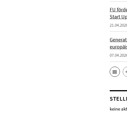
FU förd
Start U
21.04.202
Generati
europäi
07.04.202
STELL
keine ak