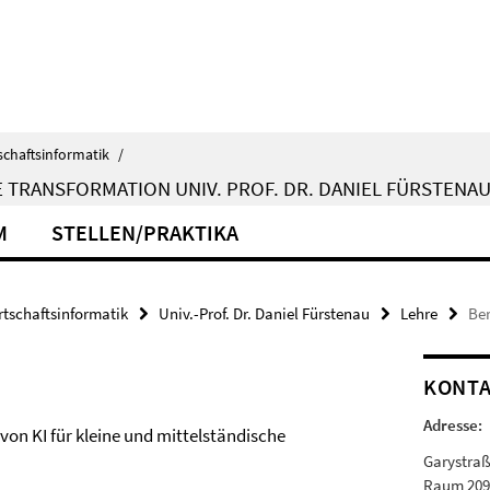
schaftsinformatik
/
 TRANSFORMATION UNIV. PROF. DR. DANIEL FÜRSTENA
M
STELLEN/PRAKTIKA
rtschaftsinformatik
Univ.-Prof. Dr. Daniel Fürstenau
Lehre
Ber
KONT
Adresse:
on KI für kleine und mittelständische
Garystraß
Raum 20