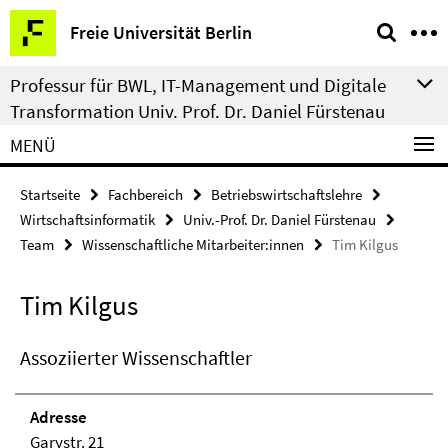
Springe
Service-
Freie Universität Berlin
direkt
Navigation
zu
Professur für BWL, IT-Management und Digitale
Inhalt
Transformation Univ. Prof. Dr. Daniel Fürstenau
MENÜ
Startseite
Fachbereich
Betriebswirtschaftslehre
Wirtschaftsinformatik
Univ.-Prof. Dr. Daniel Fürstenau
Team
Wissenschaftliche Mitarbeiter:innen
Tim Kilgus
Tim Kilgus
Assoziierter Wissenschaftler
Adresse
Garystr. 21