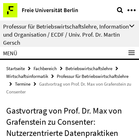
Springe
Service-
Freie Universität Berlin
direkt
Navigation
zu
Professur für Betriebswirtschaftslehre, Information
Inhalt
und Organisation / ECDF / Univ. Prof. Dr. Martin
Gersch
MENÜ
Startseite
Fachbereich
Betriebswirtschaftslehre
Wirtschaftsinformatik
Professur für Betriebswirtschaftslehre
Termine
Gastvortrag von Prof. Dr. Max von Grafenstein zu
Consenter
Gastvortrag von Prof. Dr. Max von
Grafenstein zu Consenter:
Nutzerzentrierte Datenpraktiken