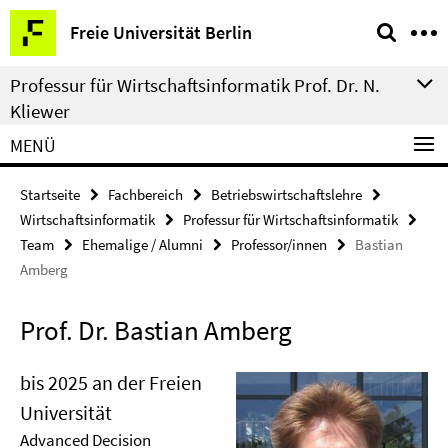
Springe
Service-
Freie Universität Berlin
direkt
Navigation
zu
Professur für Wirtschaftsinformatik Prof. Dr. N.
Inhalt
Kliewer
MENÜ
Startseite
Fachbereich
Betriebswirtschaftslehre
Wirtschaftsinformatik
Professur für Wirtschaftsinformatik
Team
Ehemalige / Alumni
Professor/innen
Bastian
Amberg
Prof. Dr. Bastian Amberg
bis 2025 an der Freien
Universität
Advanced Decision