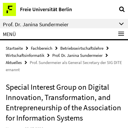
Springe
Service-
Freie Universität Berlin
direkt
Navigation
zu
Prof. Dr. Janina Sundermeier
Inhalt
MENÜ
Startseite
Fachbereich
Betriebswirtschaftslehre
Wirtschaftsinformatik
Prof. Dr. Janina Sundermeier
Aktuelles
Prof. Sundermeier als General Secretary der SIG DITE
ernannt
Special Interest Group on Digital
Innovation, Transformation, and
Entrepreneurship of the Association
for Information Systems