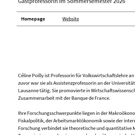
Gastprofessorin im Sommersemester 2026
Homepage
Website
Céline Poilly ist Professorin für Volkswirtschaftslehre a
zuvor war sie als Assistenzprofessorin an der Universitä
Lausanne tätig. Sie promovierte in Wirtschaftswissensch
Zusammenarbeit mit der Banque de France.
Ihre Forschungsschwerpunkte liegen in der Makroökonom
Fiskalpolitik, der Arbeitsmarktökonomik sowie der inte
Forschung verbindet sie theoretische und quantitative 