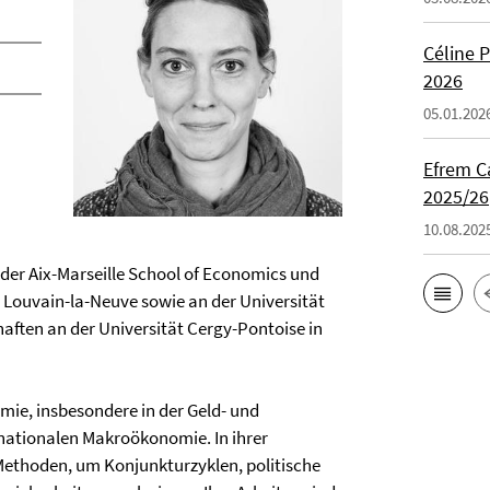
Céline 
2026
05.01.202
Efrem C
2025/26
10.08.202
n der Aix-Marseille School of Economics und
t Louvain-la-Neuve sowie an der Universität
aften an der Universität Cergy-Pontoise in
ie, insbesondere in der Geld- und
rnationalen Makroökonomie. In ihrer
Methoden, um Konjunkturzyklen, politische