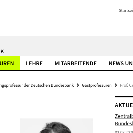
Startsei
NK
SUREN
LEHRE
MITARBEITENDE
NEWS UN
ungsprofessur der Deutschen Bundesbank
Gastprofessuren
Prof. C
AKTUE
Zentral
Bundesb
03.08.202