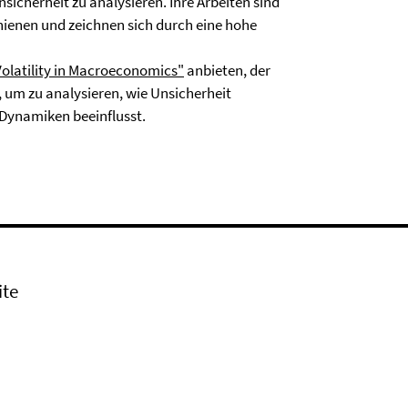
herheit zu analysieren. Ihre Arbeiten sind
hienen und zeichnen sich durch eine hohe
olatility in Macroeconomics"
anbieten, der
 um zu analysieren, wie Unsicherheit
ynamiken beeinflusst.
ite