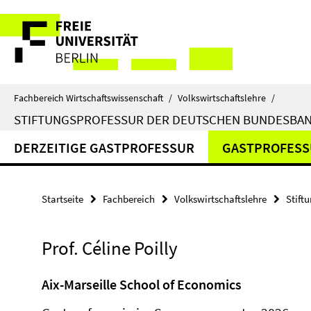
Springe
Service-
direkt
zu
Navigation
Inhalt
Fachbereich Wirtschaftswissenschaft
/
Volkswirtschaftslehre
/
STIFTUNGSPROFESSUR DER DEUTSCHEN BUNDESBA
DERZEITIGE GASTPROFESSUR
GASTPROFES
Startseite
Fachbereich
Volkswirtschaftslehre
Stift
Prof. Céline Poilly
Aix-Marseille School of Economics