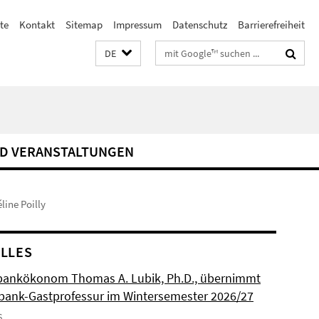
te
Kontakt
Sitemap
Impressum
Datenschutz
Barrierefreiheit
Suchbegriffe
DE
D VERANSTALTUNGEN
éline Poilly
LLES
bankökonom Thomas A. Lubik, Ph.D., übernimmt
ank-Gastprofessur im Wintersemester 2026/27
6