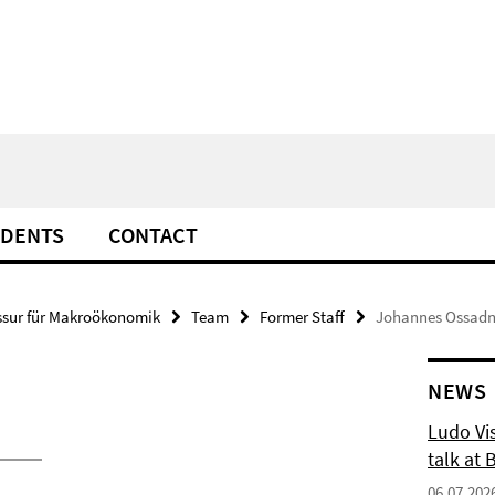
UDENTS
CONTACT
ssur für Makroökonomik
Team
Former Staff
Johannes Ossadn
NEWS
Ludo Vis
talk at 
06.07.202