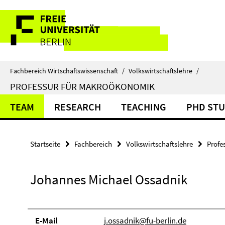
Springe
Service-
direkt
zu
Navigation
Inhalt
Fachbereich Wirtschaftswissenschaft
/
Volkswirtschaftslehre
/
PROFESSUR FÜR MAKROÖKONOMIK
TEAM
RESEARCH
TEACHING
PHD ST
Startseite
Fachbereich
Volkswirtschaftslehre
Profe
Johannes Michael Ossadnik
E-Mail
j.ossadnik@fu-berlin.de