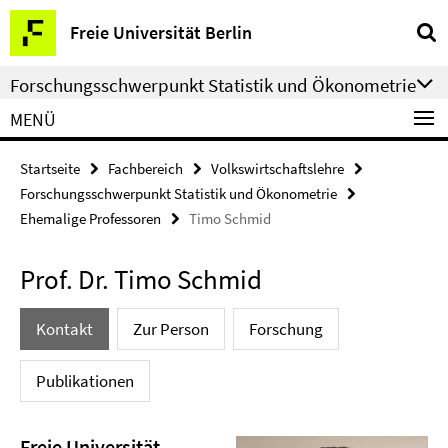
Springe
Service-
Freie Universität Berlin
direkt
Navigation
zu
Forschungsschwerpunkt Statistik und Ökonometrie
Inhalt
MENÜ
Startseite
Fachbereich
Volkswirtschaftslehre
Forschungsschwerpunkt Statistik und Ökonometrie
Ehemalige Professoren
Timo Schmid
Prof. Dr. Timo Schmid
Kontakt
Zur Person
Forschung
Publikationen
Freie Universität