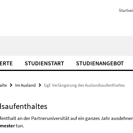
Startsei
ERTE
STUDIENSTART
STUDIENANGEBOT
alte
Im Ausland
Ggf. Verlängerung des Auslandsaufenthaltes
dsaufenthaltes
fenthalt an der Partneruniversität auf ein ganzes Jahr ausdehn
emester
tun.