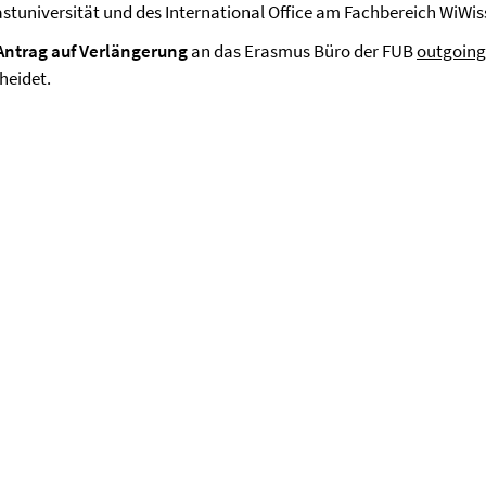
stuniversität und des International Office am Fachbereich WiWiss
Antrag auf Verlängerung
an das Erasmus Büro der FUB
outgoing
cheidet.