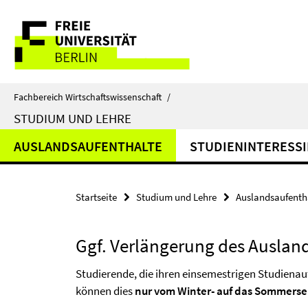
Springe
Service-
direkt
zu
Navigation
Inhalt
Fachbereich Wirtschaftswissenschaft
/
STUDIUM UND LEHRE
AUSLANDSAUFENTHALTE
STUDIENINTERESSI
Startseite
Studium und Lehre
Auslandsaufenth
Ggf. Verlängerung des Auslan
Studierende, die ihren einsemestrigen Studienau
können dies
nur vom Winter- auf das Sommers