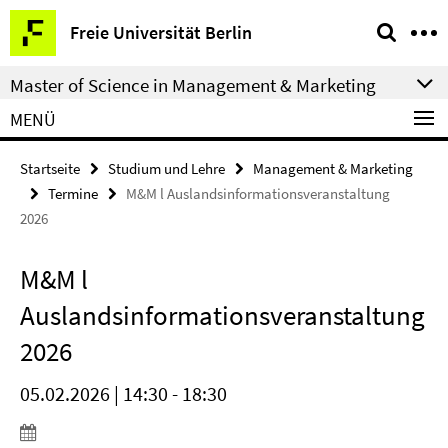
Springe
Service-
Freie Universität Berlin
direkt
Navigation
zu
Master of Science in Management & Marketing
Inhalt
MENÜ
Startseite
Studium und Lehre
Management & Marketing
Termine
M&M l Auslandsinformationsveranstaltung
2026
M&M l
Auslandsinformationsveranstaltung
2026
05.02.2026 | 14:30 - 18:30