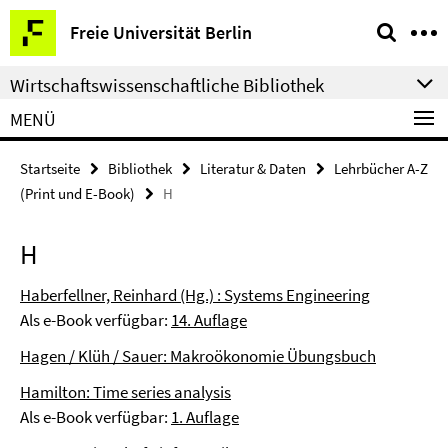
Springe
Service-
Freie Universität Berlin
direkt
Navigation
zu
Wirtschaftswissenschaftliche Bibliothek
Inhalt
MENÜ
Startseite
Bibliothek
Literatur & Daten
Lehrbücher A-Z
(Print und E-Book)
H
H
Haberfellner, Reinhard (Hg.) : Systems Engineering
Als e-Book verfügbar:
14. Auflage
Hagen / Klüh / Sauer: Makroökonomie Übungsbuch
Hamilton: Time series analysis
Als e-Book verfügbar:
1. Auflage