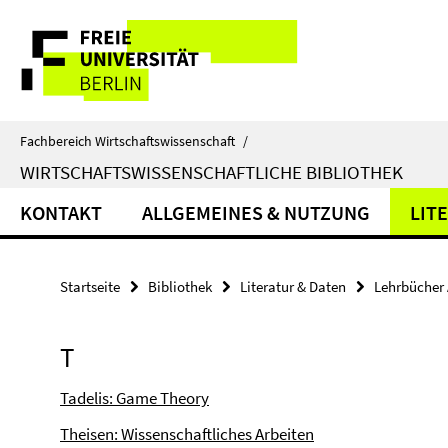
Springe
Service-
direkt
zu
Navigation
Inhalt
Fachbereich Wirtschaftswissenschaft
/
WIRTSCHAFTSWISSENSCHAFTLICHE BIBLIOTHEK
KONTAKT
ALLGEMEINES & NUTZUNG
LIT
Startseite
Bibliothek
Literatur & Daten
Lehrbücher 
T
Tadelis: Game Theory
Theisen: Wissenschaftliches Arbeiten