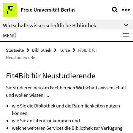
Springe
Service-
Freie Universität Berlin
direkt
Navigation
zu
Wirtschaftswissenschaftliche Bibliothek
Inhalt
MENÜ
Startseite
Bibliothek
Kurse
Fit4Bib für
Neustudierende
Fit4Bib für Neustudierende
Sie studieren neu am Fachbereich Wirtschaftswissenschaft
und wollen wissen, ...
wie Sie die Bibliothek und die Räumlichkeiten nutzen
können,
wie Sie an Literatur kommen und
welche weiteren Services die Bibliothek zur Verfügung