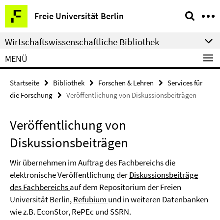
Springe
Service-
Freie Universität Berlin
direkt
Navigation
zu
Wirtschaftswissenschaftliche Bibliothek
Inhalt
MENÜ
Startseite
Bibliothek
Forschen & Lehren
Services für
die Forschung
Veröffentlichung von Diskussionsbeiträgen
Veröffentlichung von
Diskussionsbeiträgen
Wir übernehmen im Auftrag des Fachbereichs die
elektronische Veröffentlichung der
Diskussionsbeiträge
des Fachbereichs
auf dem Repositorium der Freien
Universität Berlin,
Refubium
und in weiteren Datenbanken
wie z.B. EconStor, RePEc und SSRN.