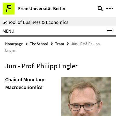
Springe
Service
Freie Universität Berlin
direkt
Navigation
zu
School of Business & Economics
Inhalt
MENU
Homepage
The School
Team
Jun.- Prof. Philipp
Engler
Jun.- Prof. Philipp Engler
Chair of Monetary
Macroeconomics