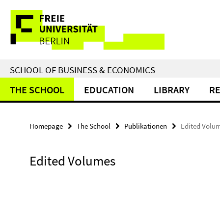
Springe
Service
direkt
zu
Navigation
Inhalt
SCHOOL OF BUSINESS & ECONOMICS
THE SCHOOL
EDUCATION
LIBRARY
R
Homepage
The School
Publikationen
Edited Volu
Edited Volumes