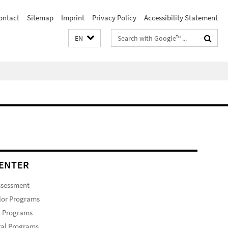
ontact
Sitemap
Imprint
Privacy Policy
Accessibility Statement
Search
EN
terms
ENTER
ssessment
lor Programs
r Programs
ral Programs