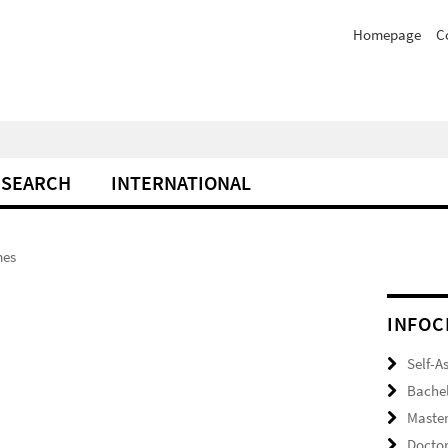
Homepage
C
ESEARCH
INTERNATIONAL
mes
INFOC
Self-A
Bache
Maste
Docto