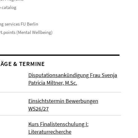
 catalog
s
ng services FU Berlin
t.points (Mental Wellbeing)
ÄGE & TERMINE
Disputationsankündigung Frau Svenja
Patricia Miltner, M.Sc.
Einsichtstermin Bewerbungen
WS26/27
Kurs Finalistenschulung I:
Literaturrecherche