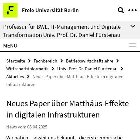
Springe
Service-
Freie Universität Berlin
direkt
Navigation
zu
Professur für BWL, IT-Management und Digitale
Inhalt
Transformation Univ. Prof. Dr. Daniel Fürstenau
MENÜ
Startseite
Fachbereich
Betriebswirtschaftslehre
Wirtschaftsinformatik
Univ.-Prof. Dr. Daniel Fürstenau
Aktuelles
Neues Paper über Matthäus-Effekte in digitalen
Infrastrukturen
Neues Paper über Matthäus-Effekte
in digitalen Infrastrukturen
News vom 08.04.2025
Wir haben – soweit uns bekannt – die erste empirische