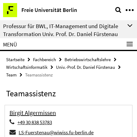
Springe
Service-
Freie Universität Berlin
direkt
Navigation
zu
Professur für BWL, IT-Management und Digitale
Inhalt
Transformation Univ. Prof. Dr. Daniel Fürstenau
MENÜ
Startseite
Fachbereich
Betriebswirtschaftslehre
Wirtschaftsinformatik
Univ.-Prof. Dr. Daniel Fürstenau
Team
Teamassistenz
Teamassistenz
Birgit Algermissen
+49 30 838 53783
LS-Fuerstenau@wiwiss.fu-berlin.de