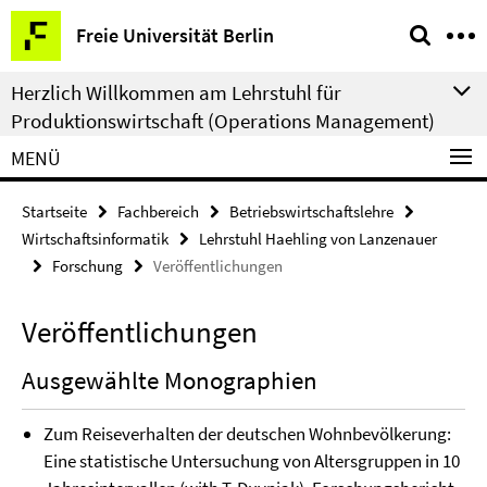
Springe
Service-
Freie Universität Berlin
direkt
Navigation
zu
Herzlich Willkommen am Lehrstuhl für
Inhalt
Produktionswirtschaft (Operations Management)
MENÜ
Startseite
Fachbereich
Betriebswirtschaftslehre
Wirtschaftsinformatik
Lehrstuhl Haehling von Lanzenauer
Forschung
Veröffentlichungen
Veröffentlichungen
Ausgewählte Monographien
Zum Reiseverhalten der deutschen Wohnbevölkerung:
Eine statistische Untersuchung von Altersgruppen in 10