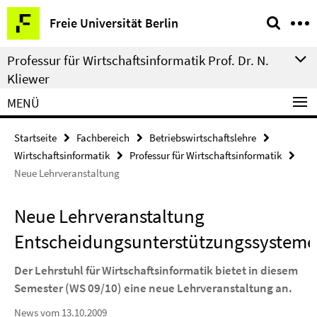
Springe
Service-
Freie Universität Berlin
direkt
Navigation
zu
Professur für Wirtschaftsinformatik Prof. Dr. N.
Inhalt
Kliewer
MENÜ
Startseite
Fachbereich
Betriebswirtschaftslehre
Wirtschaftsinformatik
Professur für Wirtschaftsinformatik
Neue Lehrveranstaltung
Neue Lehrveranstaltung
Entscheidungsunterstützungssysteme
Der Lehrstuhl für Wirtschaftsinformatik bietet in diesem
Semester (WS 09/10) eine neue Lehrveranstaltung an.
News vom 13.10.2009