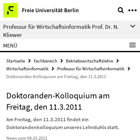
Springe
Service-
Freie Universität Berlin
direkt
Navigation
zu
Professur für Wirtschaftsinformatik Prof. Dr. N.
Inhalt
Kliewer
MENÜ
Startseite
Fachbereich
Betriebswirtschaftslehre
Wirtschaftsinformatik
Professur für Wirtschaftsinformatik
Doktoranden-Kolloquium am Freitag, den 11.3.2011
Doktoranden-Kolloquium am
Freitag, den 11.3.2011
Am Freitag, den 11.3.2011 findet ein
Doktorandenkolloquium unseres Lehrstuhls statt.
News vom 04.03.2011