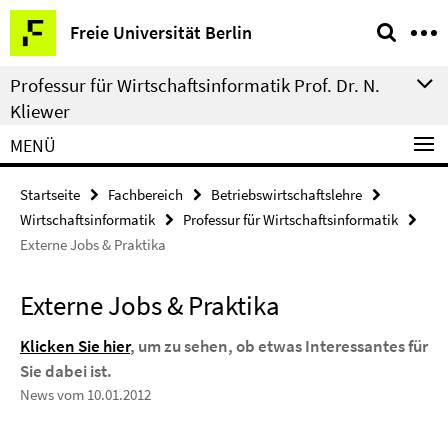
Springe
Service-
Freie Universität Berlin
direkt
Navigation
zu
Professur für Wirtschaftsinformatik Prof. Dr. N.
Inhalt
Kliewer
MENÜ
Startseite
Fachbereich
Betriebswirtschaftslehre
Wirtschaftsinformatik
Professur für Wirtschaftsinformatik
Externe Jobs & Praktika
Externe Jobs & Praktika
Klicken Sie hier
, um zu sehen, ob etwas Interessantes für
Sie dabei ist.
News vom 10.01.2012