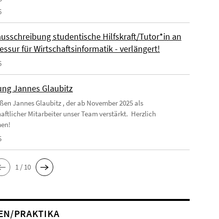
6
ausschreibung studentische Hilfskraft/Tutor*in an
essur für Wirtschaftsinformatik - verlängert!
6
ng Jannes Glaubitz
ßen Jannes Glaubitz , der ab November 2025 als
aftlicher Mitarbeiter unser Team verstärkt. Herzlich
en!
5
1 / 10
EN/PRAKTIKA