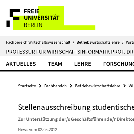
Springe
Service-
direkt
zu
Navigation
Inhalt
Fachbereich Wirtschaftswissenschaft
/
Betriebswirtschaftslehre
/
Wirt
PROFESSUR FÜR WIRTSCHAFTSINFORMATIK PROF. DR.
AKTUELLES
TEAM
LEHRE
FORSCHUN
Startseite
Fachbereich
Betriebswirtschaftslehre
Wi
Stellenausschreibung studentische
Zur Unterstützung der/s Geschäftsführende/r Direktor
News vom 02.05.2012