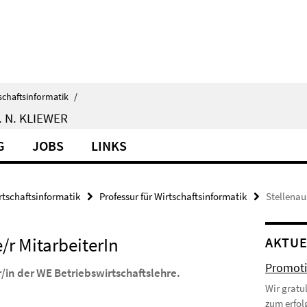
schaftsinformatik
/
 N. KLIEWER
G
JOBS
LINKS
rtschaftsinformatik
Professur für Wirtschaftsinformatik
Stellenau
/r MitarbeiterIn
AKTUE
Promoti
/in der WE Betriebswirtschaftslehre.
Wir gratu
zum erfol