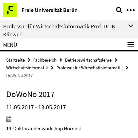
Springe
Service-
Freie Universität Berlin
direkt
Navigation
zu
Professur für Wirtschaftsinformatik Prof. Dr. N.
Inhalt
Kliewer
MENÜ
Startseite
Fachbereich
Betriebswirtschaftslehre
Wirtschaftsinformatik
Professur für Wirtschaftsinformatik
DoWoNo 2017
DoWoNo 2017
11.05.2017 - 13.05.2017
19. Doktorandenworkshop Nordost