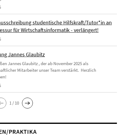
6
ausschreibung studentische Hilfskraft/Tutor*in an
essur für Wirtschaftsinformatik - verlängert!
6
ng Jannes Glaubitz
ßen Jannes Glaubitz , der ab November 2025 als
aftlicher Mitarbeiter unser Team verstärkt. Herzlich
en!
5
1 / 10
EN/PRAKTIKA