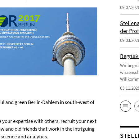
09.07.202
Stellen
der Prof
09.03.202
Begrüßu
Wir begrü
wissensch
Willkomm
03.11.202
ful and green Berlin-Dahlem in south-west of
 your expertise with others, recruit your next
w and old friends that work in the intriguing
STELL
science and analytics.