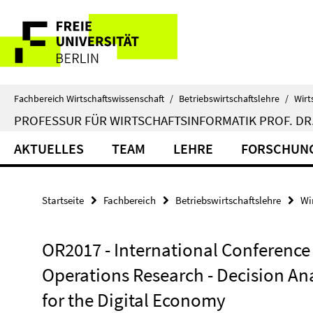
Springe
Service-
direkt
zu
Navigation
Inhalt
Fachbereich Wirtschaftswissenschaft
/
Betriebswirtschaftslehre
/
Wirt
PROFESSUR FÜR WIRTSCHAFTSINFORMATIK PROF. DR.
AKTUELLES
TEAM
LEHRE
FORSCHUN
Startseite
Fachbereich
Betriebswirtschaftslehre
Wi
OR2017 - International Conference
Operations Research - Decision Ana
for the Digital Economy