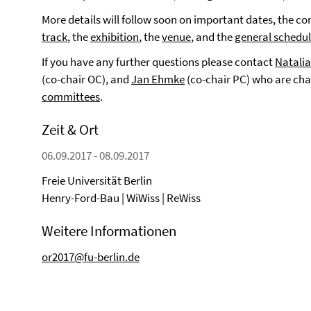
More details will follow soon on important dates, the c
track
, the
exhibition
, the
venue
, and the
general schedu
If you have any further questions please contact
Natalia
(co-chair OC), and
Jan Ehmke
(co-chair PC) who are cha
committees
.
Zeit & Ort
06.09.2017 - 08.09.2017
Freie Universität Berlin
Henry-Ford-Bau | WiWiss | ReWiss
Weitere Informationen
or2017@fu-berlin.de