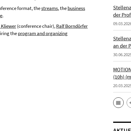
Stellen
onference format, the
streams
, the
business
der Prof
le
.
09.03.202
 Kliewer
(conference chair),
Ralf Borndörfer
iring the
program and organizing
Stellen
an der P
30.06.202
MOTIONT
(10h) (
20.03.202
AKTUE