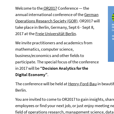
Welcome to the
OR2017
Conference — the
annual international conference of the
German
Operations Research Society (GOR)
. OR2017 will
take place in Berlin, Germany, Sept 6 - Sept 8,
2017 at the
Freie Universität Berlin
.
We invite practitioners and academics from
mathematics, computer science,
business/economics and other fields to
participate. The special focus of the conference
in 2017 will be
“Decision Analytics for the
Digital Economy”
.
The conference will be held at
Henry-Ford-Bau
in beauti
Berlin.
You are invited to come to OR2017 to gain insights, share
employees or find your next job, or just enjoy meeting ne
field of operations research, management science, data 