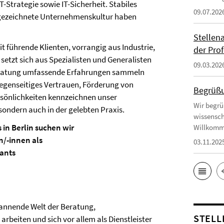
Strategie sowie IT-Sicherheit. Stabiles
09.07.202
sgezeichnete Unternehmenskultur haben
Stellen
it führende Klienten, vorrangig aus Industrie,
der Prof
etzt sich aus Spezialisten und Generalisten
09.03.202
eratung umfassende Erfahrungen sammeln
egenseitiges Vertrauen, Förderung von
Begrüßu
ersönlichkeiten kennzeichnen unser
Wir begrü
sondern auch in der gelebten Praxis.
wissensch
in Berlin suchen wir
Willkomm
/-innen als
03.11.202
tants
pannende Welt der Beratung,
STELL
rbeiten und sich vor allem als Dienstleister