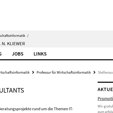
schaftsinformatik
/
 N. KLIEWER
G
JOBS
LINKS
rtschaftsinformatik
Professur für Wirtschaftsinformatik
Stellena
SULTANTS
AKTUE
Promoti
Wir gratu
eratungsprojekte rund um die Themen IT-
zum erfol