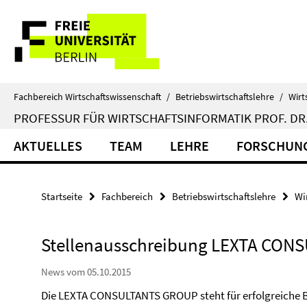
Springe
Service-
direkt
zu
Navigation
Inhalt
Fachbereich Wirtschaftswissenschaft
/
Betriebswirtschaftslehre
/
Wirt
PROFESSUR FÜR WIRTSCHAFTSINFORMATIK PROF. DR.
AKTUELLES
TEAM
LEHRE
FORSCHUN
Startseite
Fachbereich
Betriebswirtschaftslehre
Wi
Stellenausschreibung LEXTA CON
News vom 05.10.2015
Die LEXTA CONSULTANTS GROUP steht für erfolgreiche B