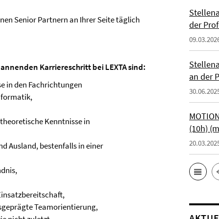
Stellen
enen Senior Partnern an Ihrer Seite täglich
der Prof
09.03.202
Stellen
annenden Karriereschritt bei LEXTA sind:
an der P
e in den Fachrichtungen
30.06.202
nformatik,
MOTIONT
theoretische Kenntnisse in
(10h) (
20.03.202
d Ausland, bestenfalls in einer
dnis,
Einsatzbereitschaft,
sgeprägte Teamorientierung,
AKTUE