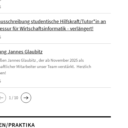
6
ausschreibung studentische Hilfskraft/Tutor*in an
essur für Wirtschaftsinformatik - verlängert!
6
ng Jannes Glaubitz
ßen Jannes Glaubitz , der ab November 2025 als
aftlicher Mitarbeiter unser Team verstärkt. Herzlich
en!
5
1 / 10
EN/PRAKTIKA