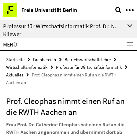
Springe
Service-
Freie Universität Berlin
direkt
Navigation
zu
Professur für Wirtschaftsinformatik Prof. Dr. N.
Inhalt
Kliewer
MENÜ
Startseite
Fachbereich
Betriebswirtschaftslehre
Wirtschaftsinformatik
Professur für Wirtschaftsinformatik
Aktuelles
Prof. Cleophas nimmt einen Ruf an die RWTH
Aachen an
Prof. Cleophas nimmt einen Ruf an
die RWTH Aachen an
Frau Prof. Dr. Catherine Cleophas hat einen Ruf an die
RWTH Aachen angenommen und übernimmt dort ab