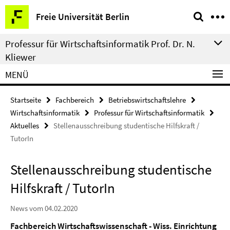
Springe
Service-
Freie Universität Berlin
direkt
Navigation
zu
Professur für Wirtschaftsinformatik Prof. Dr. N.
Inhalt
Kliewer
MENÜ
Startseite
Fachbereich
Betriebswirtschaftslehre
Wirtschaftsinformatik
Professur für Wirtschaftsinformatik
Aktuelles
Stellenausschreibung studentische Hilfskraft /
TutorIn
Stellenausschreibung studentische
Hilfskraft / TutorIn
News vom 04.02.2020
Fachbereich Wirtschaftswissenschaft - Wiss. Einrichtung