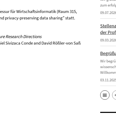
zum erfol
fessur für Wirtschaftsinformatik (Raum 315,
09.07.202
d privacy-preserving data sharing" statt.
Stellen
der Prof
ture Research Directions
09.03.202
niel Sivizaca Conde and David Rößler-von Saß
Begrüßu
Wir begrü
wissensch
Willkomm
03.11.202