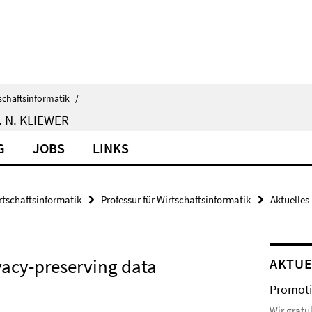
schaftsinformatik
/
 N. KLIEWER
G
JOBS
LINKS
rtschaftsinformatik
Professur für Wirtschaftsinformatik
Aktuelles
vacy-preserving data
AKTUE
Promoti
Wir gratu