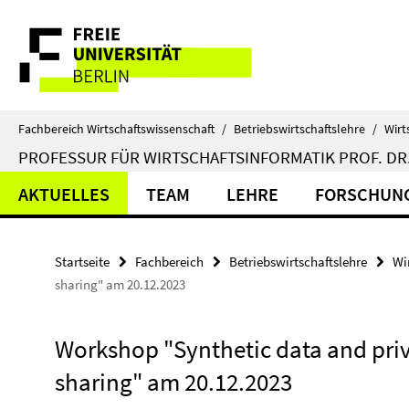
Springe
Service-
direkt
zu
Navigation
Inhalt
Fachbereich Wirtschaftswissenschaft
/
Betriebswirtschaftslehre
/
Wirt
PROFESSUR FÜR WIRTSCHAFTSINFORMATIK PROF. DR.
AKTUELLES
TEAM
LEHRE
FORSCHUN
Startseite
Fachbereich
Betriebswirtschaftslehre
Wi
sharing" am 20.12.2023
Workshop "Synthetic data and pri
sharing" am 20.12.2023