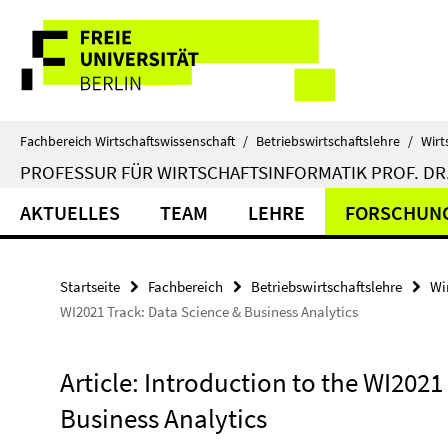
Springe
Service-
direkt
zu
Navigation
Inhalt
Fachbereich Wirtschaftswissenschaft
/
Betriebswirtschaftslehre
/
Wirt
PROFESSUR FÜR WIRTSCHAFTSINFORMATIK PROF. DR.
AKTUELLES
TEAM
LEHRE
FORSCHUN
Startseite
Fachbereich
Betriebswirtschaftslehre
Wi
WI2021 Track: Data Science & Business Analytics
Article: Introduction to the WI2021
Business Analytics