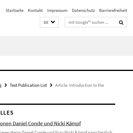
Startseite
Kontakt
Impressum
Datenschutz
Barrierefreiheit
Suchbegriffe
DE
g
Test Publication List
Article: Introduction to the
LLES
onen Daniel Conde und Nicki Kämpf
lieren Herrn Daniel Conde und Frau Nicki Kämpf ganz herzlich