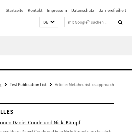
Startseite
Kontakt
Impressum
Datenschutz
Barrierefreiheit
Suchbegriffe
DE
g
Test Publication List
Article: Metaheuristics approach
LLES
onen Daniel Conde und Nicki Kämpf
lieren Herrn Daniel Conde und Frau Nicki Kämpf ganz herzlich