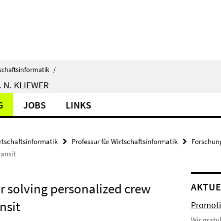
schaftsinformatik
/
 N. KLIEWER
G
JOBS
LINKS
rtschaftsinformatik
Professur für Wirtschaftsinformatik
Forschun
ransit
or solving personalized crew
AKTUE
nsit
Promoti
Wir gratu