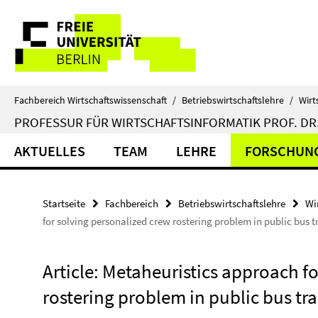
Springe
Service-
direkt
zu
Navigation
Inhalt
Fachbereich Wirtschaftswissenschaft
/
Betriebswirtschaftslehre
/
Wirt
PROFESSUR FÜR WIRTSCHAFTSINFORMATIK PROF. DR.
AKTUELLES
TEAM
LEHRE
FORSCHUN
Startseite
Fachbereich
Betriebswirtschaftslehre
Wi
for solving personalized crew rostering problem in public bus t
Article: Metaheuristics approach f
rostering problem in public bus tra