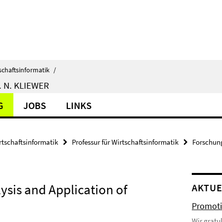
schaftsinformatik
/
 N. KLIEWER
G
JOBS
LINKS
rtschaftsinformatik
Professur für Wirtschaftsinformatik
Forschun
lysis and Application of
AKTUE
Promoti
Wir gratu