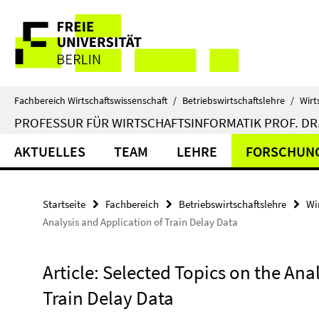
Springe
Service-
direkt
zu
Navigation
Inhalt
Fachbereich Wirtschaftswissenschaft
/
Betriebswirtschaftslehre
/
Wirt
PROFESSUR FÜR WIRTSCHAFTSINFORMATIK PROF. DR.
AKTUELLES
TEAM
LEHRE
FORSCHUN
Startseite
Fachbereich
Betriebswirtschaftslehre
Wi
Analysis and Application of Train Delay Data
Article: Selected Topics on the Ana
Train Delay Data