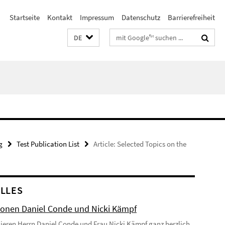
Startseite
Kontakt
Impressum
Datenschutz
Barrierefreiheit
Suchbegriffe
DE
g
Test Publication List
Article: Selected Topics on the
LLES
onen Daniel Conde und Nicki Kämpf
lieren Herrn Daniel Conde und Frau Nicki Kämpf ganz herzlich