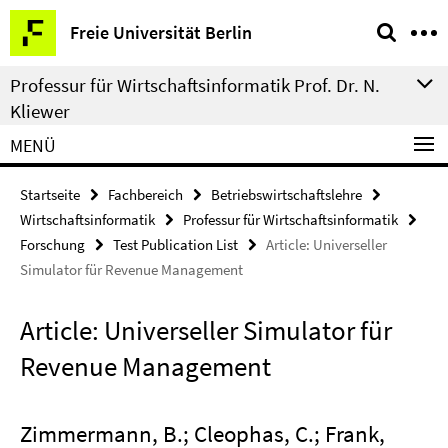
Springe
Service-
Freie Universität Berlin
direkt
Navigation
zu
Professur für Wirtschaftsinformatik Prof. Dr. N.
Inhalt
Kliewer
MENÜ
Startseite
Fachbereich
Betriebswirtschaftslehre
Wirtschaftsinformatik
Professur für Wirtschaftsinformatik
Forschung
Test Publication List
Article: Universeller
Simulator für Revenue Management
Article: Universeller Simulator für
Revenue Management
Zimmermann, B.; Cleophas, C.; Frank,