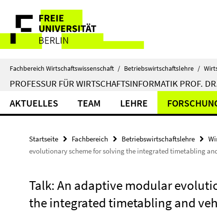
Springe
Service-
direkt
zu
Navigation
Inhalt
Fachbereich Wirtschaftswissenschaft
/
Betriebswirtschaftslehre
/
Wirt
PROFESSUR FÜR WIRTSCHAFTSINFORMATIK PROF. DR.
AKTUELLES
TEAM
LEHRE
FORSCHUN
Startseite
Fachbereich
Betriebswirtschaftslehre
Wi
evolutionary scheme for solving the integrated timetabling an
Talk: An adaptive modular evoluti
the integrated timetabling and ve