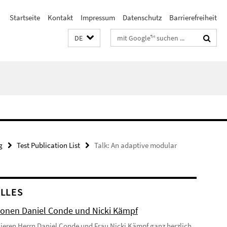
Startseite
Kontakt
Impressum
Datenschutz
Barrierefreiheit
Suchbegriffe
DE
g
Test Publication List
Talk: An adaptive modular
LLES
onen Daniel Conde und Nicki Kämpf
lieren Herrn Daniel Conde und Frau Nicki Kämpf ganz herzlich