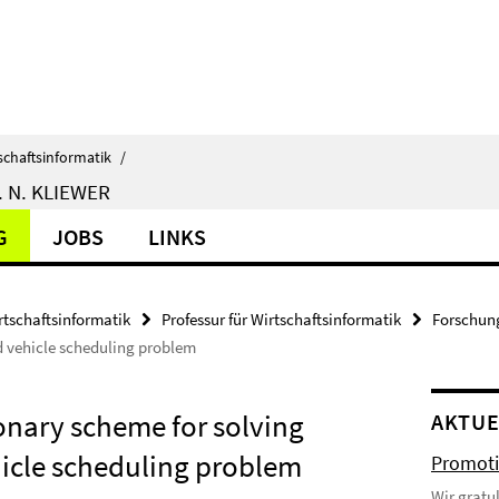
schaftsinformatik
/
 N. KLIEWER
G
JOBS
LINKS
rtschaftsinformatik
Professur für Wirtschaftsinformatik
Forschun
d vehicle scheduling problem
onary scheme for solving
AKTUE
hicle scheduling problem
Promoti
Wir gratu