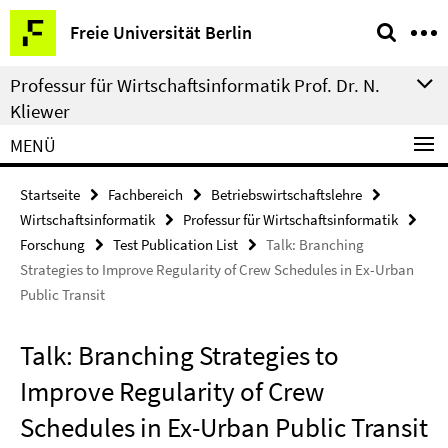
Springe
Service-
Freie Universität Berlin
direkt
Navigation
zu
Professur für Wirtschaftsinformatik Prof. Dr. N.
Inhalt
Kliewer
MENÜ
Startseite
Fachbereich
Betriebswirtschaftslehre
Wirtschaftsinformatik
Professur für Wirtschaftsinformatik
Forschung
Test Publication List
Talk: Branching
Strategies to Improve Regularity of Crew Schedules in Ex-Urban
Public Transit
Talk: Branching Strategies to
Improve Regularity of Crew
Schedules in Ex-Urban Public Transit