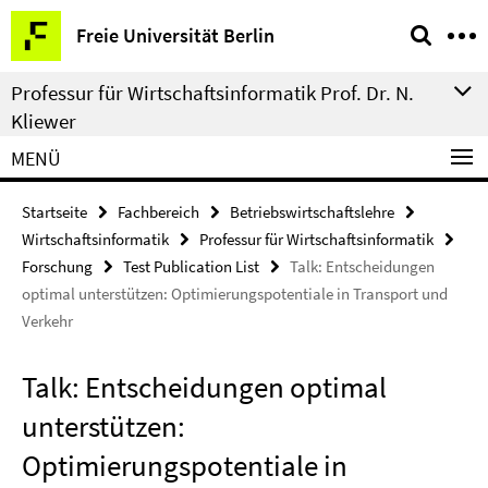
Springe
Service-
Freie Universität Berlin
direkt
Navigation
zu
Professur für Wirtschaftsinformatik Prof. Dr. N.
Inhalt
Kliewer
MENÜ
Startseite
Fachbereich
Betriebswirtschaftslehre
Wirtschaftsinformatik
Professur für Wirtschaftsinformatik
Forschung
Test Publication List
Talk: Entscheidungen
optimal unterstützen: Optimierungspotentiale in Transport und
Verkehr
Talk: Entscheidungen optimal
unterstützen:
Optimierungspotentiale in